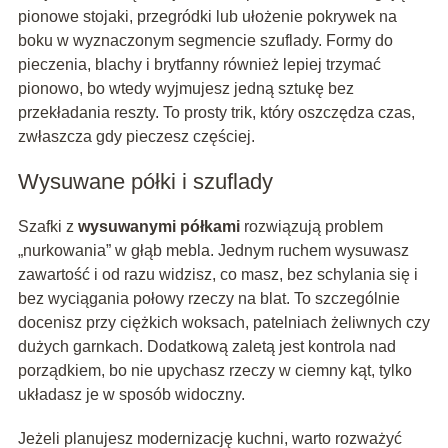
pionowe stojaki, przegródki lub ułożenie pokrywek na
boku w wyznaczonym segmencie szuflady. Formy do
pieczenia, blachy i brytfanny również lepiej trzymać
pionowo, bo wtedy wyjmujesz jedną sztukę bez
przekładania reszty. To prosty trik, który oszczędza czas,
zwłaszcza gdy pieczesz częściej.
Wysuwane półki i szuflady
Szafki z
wysuwanymi półkami
rozwiązują problem
„nurkowania” w głąb mebla. Jednym ruchem wysuwasz
zawartość i od razu widzisz, co masz, bez schylania się i
bez wyciągania połowy rzeczy na blat. To szczególnie
docenisz przy ciężkich woksach, patelniach żeliwnych czy
dużych garnkach. Dodatkową zaletą jest kontrola nad
porządkiem, bo nie upychasz rzeczy w ciemny kąt, tylko
układasz je w sposób widoczny.
Jeżeli planujesz modernizację kuchni, warto rozważyć