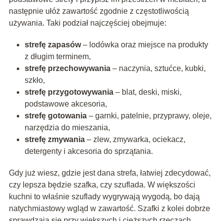
następnie ułóż zawartość zgodnie z częstotliwością
używania. Taki podział najczęściej obejmuje:
strefę zapasów
– lodówka oraz miejsce na produkty
z długim terminem,
strefę przechowywania
– naczynia, sztućce, kubki,
szkło,
strefę przygotowywania
– blat, deski, miski,
podstawowe akcesoria,
strefę gotowania
– garnki, patelnie, przyprawy, oleje,
narzędzia do mieszania,
strefę zmywania
– zlew, zmywarka, ociekacz,
detergenty i akcesoria do sprzątania.
Gdy już wiesz, gdzie jest dana strefa, łatwiej zdecydować,
czy lepsza będzie szafka, czy szuflada. W większości
kuchni to właśnie szuflady wygrywają wygodą, bo dają
natychmiastowy wgląd w zawartość. Szafki z kolei dobrze
sprawdzają się przy większych i cięższych rzeczach,