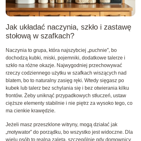
Jak układać naczynia, szkło i zastawę
stołową w szafkach?
Naczynia to grupa, która najszybciej „puchnie”, bo
dochodzą kubki, miski, pojemniki, dodatkowe talerze i
szkło na różne okazje. Najwygodniej przechowywać
rzeczy codziennego użytku w szafkach wiszących nad
blatem, bo to naturalny zasięg ręki. Wtedy sięgasz po
kubek lub talerz bez schylania się i bez otwierania kilku
frontów. Żeby uniknąć przypadkowych stłuczeń, ustaw
cięższe elementy stabilnie i nie piętrz za wysoko tego, co
ma cienkie krawędzie.
Jeżeli masz przeszklone witryny, mogą działać jak
„motywator” do porządku, bo wszystko jest widoczne. Dla
wielu osób to realna zaleta, szczególnie gdy domownicy