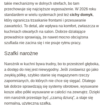
takie mechanizmy w dolnych strefach, bo tam
przechowuje się najcięższe wyposażenie. W 2026 roku
standardem w wielu systemach jest też
cichy domyk
,
który ogranicza trzaskanie frontami i przesuwanie
zawartości. To detal, ale wpływa na komfort, zwłaszcza w
kuchniach otwartych na salon. Dobrze działające
prowadnice sprawiają, że nawet mocno obciążona
szuflada nie zacina się i nie psuje rytmu pracy.
Szafki narożne
Narożnik w kuchni bywa trudny, bo to przestrzeń głęboka,
a dostęp do niej jest niewygodny. Jeśli zostawisz go jako
zwykłą półkę, szybko stanie się magazynem rzeczy
zapomnianych, do których nie chce się sięgać. Dlatego
tak dobrze sprawdzają się systemy obrotowe, wysuwane
kosze albo półki wysuwane w całości na zewnątrz. Dzięki
nim narożnik przestaje być „czarną dziurą”, a staje się
normalną, użyteczną szafką.