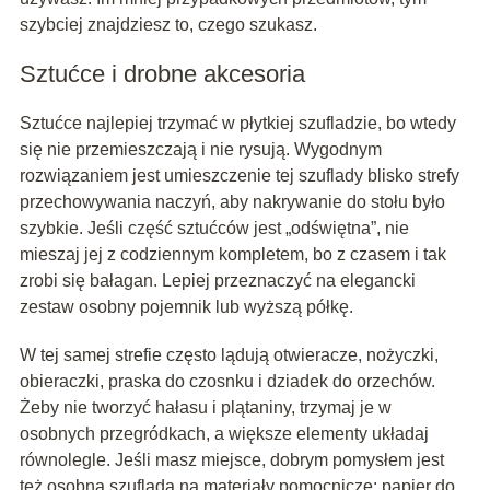
szybciej znajdziesz to, czego szukasz.
Sztućce i drobne akcesoria
Sztućce najlepiej trzymać w płytkiej szufladzie, bo wtedy
się nie przemieszczają i nie rysują. Wygodnym
rozwiązaniem jest umieszczenie tej szuflady blisko strefy
przechowywania naczyń, aby nakrywanie do stołu było
szybkie. Jeśli część sztućców jest „odświętna”, nie
mieszaj jej z codziennym kompletem, bo z czasem i tak
zrobi się bałagan. Lepiej przeznaczyć na elegancki
zestaw osobny pojemnik lub wyższą półkę.
W tej samej strefie często lądują otwieracze, nożyczki,
obieraczki, praska do czosnku i dziadek do orzechów.
Żeby nie tworzyć hałasu i plątaniny, trzymaj je w
osobnych przegródkach, a większe elementy układaj
równolegle. Jeśli masz miejsce, dobrym pomysłem jest
też osobna szuflada na materiały pomocnicze: papier do