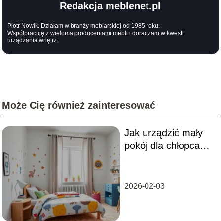
Redakcja meblenet.pl
Piotr Nowik. Działam w branży meblarskiej od 1985 roku.
Współpracuję z wieloma producentami mebli i doradzam w kwestii
urządzania wnętrz.
Może Cię również zainteresować
Jak urządzić mały
pokój dla chłopca?
Praktyczne porady i
inspiracje
2026-02-03