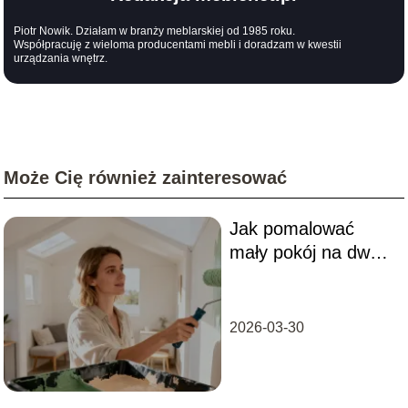
Piotr Nowik. Działam w branży meblarskiej od 1985 roku.
Współpracuję z wieloma producentami mebli i doradzam w kwestii
urządzania wnętrz.
Może Cię również zainteresować
Jak pomalować
mały pokój na dwa
kolory? Porady i
inspiracje
2026-03-30